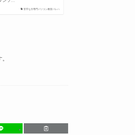
マンツ…
苦手な方専門パソコン教室パレハ
す。